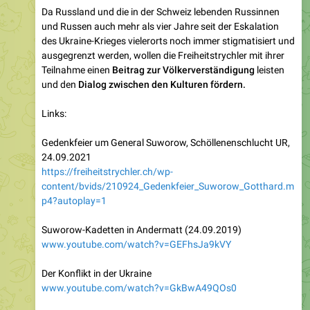
des Ukraine-Krieges vielerorts noch immer stigmatisiert und
ausgegrenzt werden, wollen die Freiheitstrychler mit ihrer
Teilnahme einen
Beitrag zur Völkerverständigung
leisten
und den
Dialog zwischen den Kulturen fördern.
Links:
Gedenkfeier um General Suworow, Schöllenenschlucht UR,
24.09.2021
https://freiheitstrychler.ch/wp-
content/bvids/210924_Gedenkfeier_Suworow_Gotthard.m
p4?autoplay=1
Suworow-Kadetten in Andermatt (24.09.2019)
www.youtube.com/watch?v=GEFhsJa9kVY
Der Konflikt in der Ukraine
www.youtube.com/watch?v=GkBwA49QOs0
YouTube-Kanal «Gegen den Strom» von Patrik Baab
https://www.youtube.com/@PatrikBaab-Official