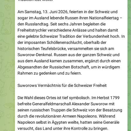
sogar im Ausland lebende Russen ihren Nationalfeiertag –
den Russlandtag. Seit sechs Jahren begleiten die
Freiheitstrychler verschiedene Anlässe und halten damit
eine gelebte Schweizer Tradition der Verbundenheit hoch. In
der imposanten Schöllenenschlucht, oberhalb der
historischen Teufelsbrücke, versammelten sie sich am
Suworow-Denkmal. Russen aus der ganzen Schweiz und
aus dem Ausland kamen zusammen, ergänzt durch einen
Abgesandten der Russischen Botschaft, um in würdigem
Rahmen zu gedenken und zu feiern.
Suworows Vermächtnis für die Schweizer Freiheit
Die Wahl dieses Ortes ist tief symbolisch. Im Herbst 1799
befreite Generalfeldmarschall Alexander Suworow mit
seinen russischen Truppen die Schweiz von der Besatzung
durch die revolutionären Armeen Napoleons. Während
Napoleon selbst in Ägypten weilte, hatten seine Generäle
versucht, das Land unter ihre Kontrolle zu bringen.
Suworow gelang es, die fremden Truppen zurückzudrängen
und der Schweiz ihre Souveränität zurückzugeben – ein