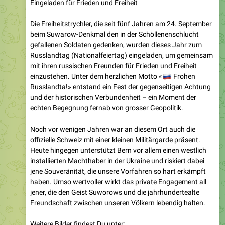
Die Freiheitstrychler, die seit fünf Jahren am 24. September
beim Suwarow-Denkmal den in der Schöllenenschlucht
gefallenen Soldaten gedenken, wurden dieses Jahr zum
Russlandtag (Nationalfeiertag) eingeladen, um gemeinsam
mit ihren russischen Freunden für Frieden und Freiheit
einzustehen. Unter dem herzlichen Motto «
🇷
Frohen
Russlandta!» entstand ein Fest der gegenseitigen Achtung
und der historischen Verbundenheit – ein Moment der
echten Begegnung fernab von grosser Geopolitik.
Noch vor wenigen Jahren war an diesem Ort auch die
offizielle Schweiz mit einer kleinen Militärgarde präsent.
Heute hingegen unterstützt Bern vor allem einen westlich
installierten Machthaber in der Ukraine und riskiert dabei
jene Souveränität, die unsere Vorfahren so hart erkämpft
haben. Umso wertvoller wirkt das private Engagement all
jener, die den Geist Suworows und die jahrhundertealte
Freundschaft zwischen unseren Völkern lebendig halten.
Weitere Bilder findest Du unter:
https://t.me/standpunkt/55848