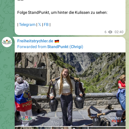
|
Telegram
|
𝕏
|
FB
|
6
02:40
🇩🇪
Freiheitstrychler.de
Forwarded from
StandPunkt
(
Chrigi
)