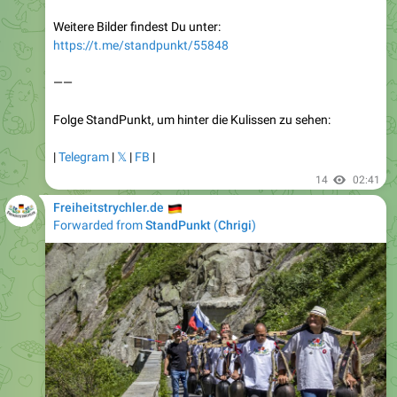
https://t.me/standpunkt/55848
——
Folge StandPunkt, um hinter die Kulissen zu sehen:
|
Telegram
|
𝕏
|
FB
|
14
02:41
🇩🇪
Freiheitstrychler.de
Forwarded from
StandPunkt
(
Chrigi
)