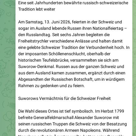
Am Samstag, 13. Juni 2026, feierten in der Schweiz und
sogar im Ausland lebende Russen ihren Nationalfeiertag –
den Russlandtag. Seit sechs Jahren begleiten die
Freiheitstrychler verschiedene Anlässe und halten damit
eine gelebte Schweizer Tradition der Verbundenheit hoch. In
der imposanten Schöllenenschlucht, oberhalb der
historischen Teufelsbrücke, versammelten sie sich am
Suworow-Denkmal. Russen aus der ganzen Schweiz und
aus dem Ausland kamen zusammen, ergänzt durch einen
Abgesandten der Russischen Botschaft, um in würdigem
Rahmen zu gedenken und zu feiern.
Suworows Vermächtnis für die Schweizer Freiheit
Die Wahl dieses Ortes ist tief symbolisch. Im Herbst 1799
befreite Generalfeldmarschall Alexander Suworow mit
seinen russischen Truppen die Schweiz von der Besatzung
durch die revolutionären Armeen Napoleons. Während
Napoleon selbst in Ägypten weilte, hatten seine Generäle
versucht, das Land unter ihre Kontrolle zu bringen.