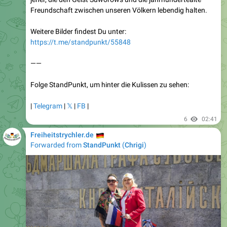
Weitere Bilder findest Du unter:
https://t.me/standpunkt/55848
——
Folge StandPunkt, um hinter die Kulissen zu sehen:
|
Telegram
|
𝕏
|
FB
|
6
02:41
🇩🇪
Freiheitstrychler.de
Forwarded from
StandPunkt
(
Chrigi
)