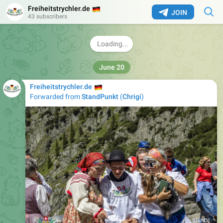
🇩🇪
Freiheitstrychler.de
JOIN
Folge StandPunkt, um hinter die Kulissen zu sehen:
43 subscribers
|
Telegram
|
𝕏
|
FB
|
8
02:40
🇩🇪
Freiheitstrychler.de
Forwarded from
StandPunkt
(
Chrigi
)