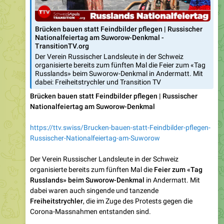
Brücken bauen statt Feindbilder pflegen | Russischer
Nationalfeiertag am Suworow-Denkmal -
TransitionTV.org
Der Verein Russischer Landsleute in der Schweiz
organisierte bereits zum fünften Mal die Feier zum «Tag
Russlands» beim Suworow-Denkmal in Andermatt. Mit
dabei: Freiheitstrychler und Transition TV
Brücken bauen statt Feindbilder pflegen | Russischer
Nationalfeiertag am Suworow-Denkmal
https://ttv.swiss/Brucken-bauen-statt-Feindbilder-pflegen-
Russischer-Nationalfeiertag-am-Suworow
Der Verein Russischer Landsleute in der Schweiz
organisierte bereits zum fünften Mal die
Feier zum «Tag
Russlands» beim Suworow-Denkmal
in Andermatt. Mit
dabei waren auch singende und tanzende
Freiheitstrychler
, die im Zuge des Protests gegen die
Corona-Massnahmen entstanden sind.
Da Russland und die in der Schweiz lebenden Russinnen
und Russen auch mehr als vier Jahre seit der Eskalation