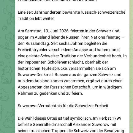
Tradition lebt weiter
Am Samstag, 13. Juni 2026, feierten in der Schweiz und
sogar im Ausland lebende Russen ihren Nationalfeiertag –
den Russlandtag. Seit sechs Jahren begleiten die
Freiheitstrychler verschiedene Anlässe und halten damit
eine gelebte Schweizer Tradition der Verbundenheit hoch. In
der imposanten Schöllenenschlucht, oberhalb der
historischen Teufelsbrücke, versammelten sie sich am
Suworow-Denkmal. Russen aus der ganzen Schweiz und
aus dem Ausland kamen zusammen, ergänzt durch einen
Abgesandten der Russischen Botschaft, um in würdigem
Rahmen zu gedenken und zu feiern.
Suworows Vermächtnis für die Schweizer Freiheit
Die Wahl dieses Ortes ist tief symbolisch. Im Herbst 1799
befreite Generalfeldmarschall Alexander Suworow mit
seinen russischen Truppen die Schweiz von der Besatzung
durch die revolutionären Armeen Napoleons. Während
Napoleon selbst in Ägypten weilte, hatten seine Generäle