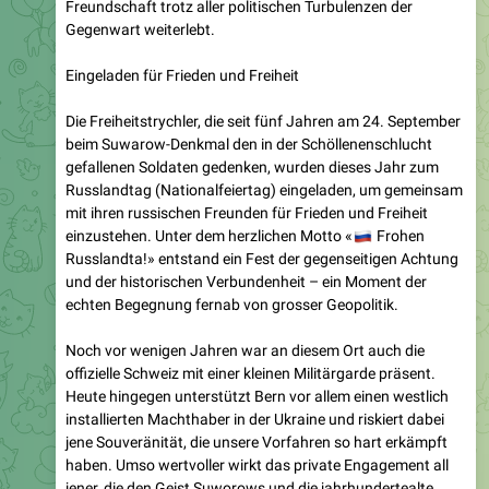
Eingeladen für Frieden und Freiheit
Die Freiheitstrychler, die seit fünf Jahren am 24. September
beim Suwarow-Denkmal den in der Schöllenenschlucht
gefallenen Soldaten gedenken, wurden dieses Jahr zum
Russlandtag (Nationalfeiertag) eingeladen, um gemeinsam
mit ihren russischen Freunden für Frieden und Freiheit
einzustehen. Unter dem herzlichen Motto «
🇷
Frohen
Russlandta!» entstand ein Fest der gegenseitigen Achtung
und der historischen Verbundenheit – ein Moment der
echten Begegnung fernab von grosser Geopolitik.
Noch vor wenigen Jahren war an diesem Ort auch die
offizielle Schweiz mit einer kleinen Militärgarde präsent.
Heute hingegen unterstützt Bern vor allem einen westlich
installierten Machthaber in der Ukraine und riskiert dabei
jene Souveränität, die unsere Vorfahren so hart erkämpft
haben. Umso wertvoller wirkt das private Engagement all
jener, die den Geist Suworows und die jahrhundertealte
Freundschaft zwischen unseren Völkern lebendig halten.