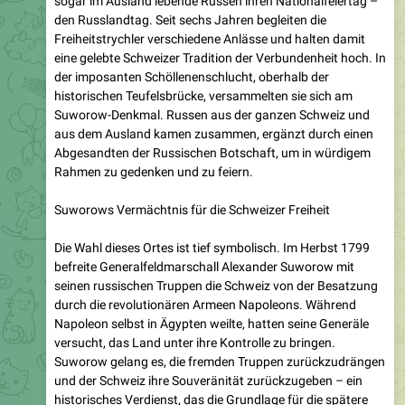
eine gelebte Schweizer Tradition der Verbundenheit hoch. In
der imposanten Schöllenenschlucht, oberhalb der
historischen Teufelsbrücke, versammelten sie sich am
Suworow-Denkmal. Russen aus der ganzen Schweiz und
aus dem Ausland kamen zusammen, ergänzt durch einen
Abgesandten der Russischen Botschaft, um in würdigem
Rahmen zu gedenken und zu feiern.
Suworows Vermächtnis für die Schweizer Freiheit
Die Wahl dieses Ortes ist tief symbolisch. Im Herbst 1799
befreite Generalfeldmarschall Alexander Suworow mit
seinen russischen Truppen die Schweiz von der Besatzung
durch die revolutionären Armeen Napoleons. Während
Napoleon selbst in Ägypten weilte, hatten seine Generäle
versucht, das Land unter ihre Kontrolle zu bringen.
Suworow gelang es, die fremden Truppen zurückzudrängen
und der Schweiz ihre Souveränität zurückzugeben – ein
historisches Verdienst, das die Grundlage für die spätere
Unabhängigkeit und integrale Neutralität unseres Landes
stärkte. Also der geeignete historische Ort, um diesen Tag