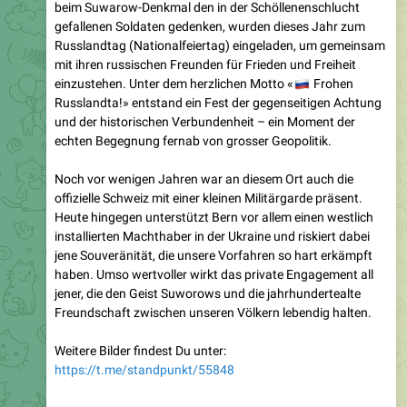
Russlandtag (Nationalfeiertag) eingeladen, um gemeinsam
mit ihren russischen Freunden für Frieden und Freiheit
einzustehen. Unter dem herzlichen Motto «
🇷
Frohen
Russlandta!» entstand ein Fest der gegenseitigen Achtung
und der historischen Verbundenheit – ein Moment der
echten Begegnung fernab von grosser Geopolitik.
Noch vor wenigen Jahren war an diesem Ort auch die
offizielle Schweiz mit einer kleinen Militärgarde präsent.
Heute hingegen unterstützt Bern vor allem einen westlich
installierten Machthaber in der Ukraine und riskiert dabei
jene Souveränität, die unsere Vorfahren so hart erkämpft
haben. Umso wertvoller wirkt das private Engagement all
jener, die den Geist Suworows und die jahrhundertealte
Freundschaft zwischen unseren Völkern lebendig halten.
Weitere Bilder findest Du unter:
https://t.me/standpunkt/55848
——
Folge StandPunkt, um hinter die Kulissen zu sehen: