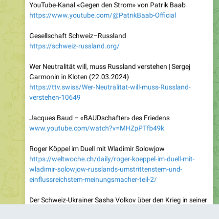
Gesellschaft Schweiz–Russland
https://schweiz-russland.org/
Wer Neutralität will, muss Russland verstehen | Sergej
Garmonin in Kloten (22.03.2024)
https://ttv.swiss/Wer-Neutralitat-will-muss-Russland-
verstehen-10649
Jacques Baud – «BAUDschafter» des Friedens
www.youtube.com/watch?v=MHZpPTfb49k
Roger Köppel im Duell mit Wladimir Solowjow
https://weltwoche.ch/daily/roger-koeppel-im-duell-mit-
wladimir-solowjow-russlands-umstrittenstem-und-
einflussreichstem-meinungsmacher-teil-2/
Der Schweiz-Ukrainer Sasha Volkov über den Krieg in seiner
Heimat
https://weltwoche.ch/daily/wo-liege-ich-falsch-herr-volkov-
der-schweiz-ukrainer-sasha-volkov-ueber-den-krieg-in-