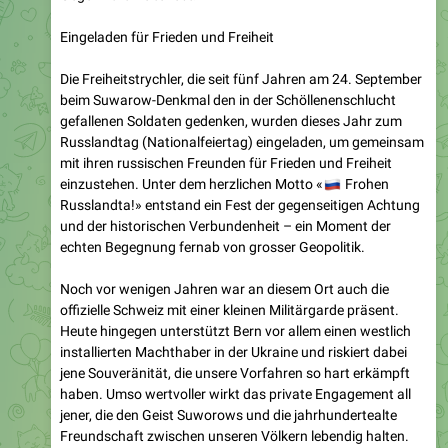
Die Freiheitstrychler, die seit fünf Jahren am 24. September
beim Suwarow-Denkmal den in der Schöllenenschlucht
gefallenen Soldaten gedenken, wurden dieses Jahr zum
Russlandtag (Nationalfeiertag) eingeladen, um gemeinsam
mit ihren russischen Freunden für Frieden und Freiheit
einzustehen. Unter dem herzlichen Motto «
🇷
Frohen
Russlandta!» entstand ein Fest der gegenseitigen Achtung
und der historischen Verbundenheit – ein Moment der
echten Begegnung fernab von grosser Geopolitik.
Noch vor wenigen Jahren war an diesem Ort auch die
offizielle Schweiz mit einer kleinen Militärgarde präsent.
Heute hingegen unterstützt Bern vor allem einen westlich
installierten Machthaber in der Ukraine und riskiert dabei
jene Souveränität, die unsere Vorfahren so hart erkämpft
haben. Umso wertvoller wirkt das private Engagement all
jener, die den Geist Suworows und die jahrhundertealte
Freundschaft zwischen unseren Völkern lebendig halten.
Weitere Bilder findest Du unter: